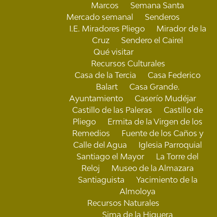
Marcos
Semana Santa
Mercado semanal
Senderos
I.E. Miradores Pliego
Mirador de la
Cruz
Sendero el Cairel
Qué visitar
Recursos Culturales
Casa de la Tercia
Casa Federico
Balart
Casa Grande.
Ayuntamiento
Caserío Mudéjar
Castillo de las Paleras
Castillo de
Pliego
Ermita de la Virgen de los
Remedios
Fuente de los Caños y
Calle del Agua
Iglesia Parroquial
Santiago el Mayor
La Torre del
Reloj
Museo de la Almazara
Santiaguista
Yacimiento de la
Almoloya
Recursos Naturales
Sima de la Higuera