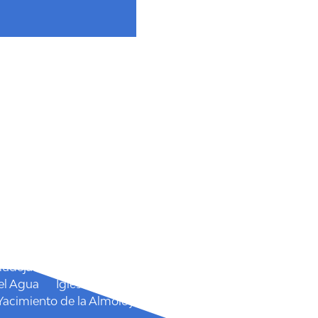
 Isidro
San Marcos
Semana Santa
 el Cairel
Mudéjar
Castillo de las Paleras
Castillo
el Agua
Iglesia Parroquial Santiago el
Yacimiento de la Almoloya