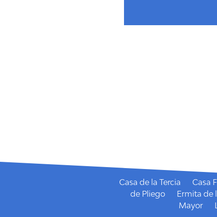
Fiestas Patronales de 
Casa de la Tercia
Casa F
de Pliego
Ermita de 
Mayor