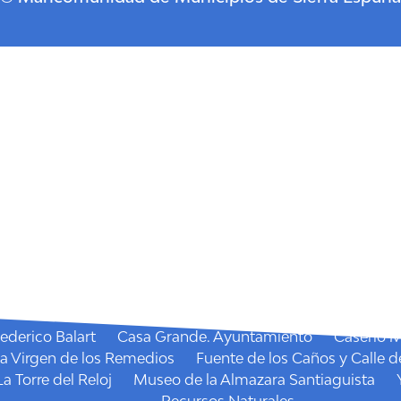
Descubre Pliego
Cómo llegar
Historia
Dónde comer
Restaurantes
Dónde dormir
Casas Rurales
Política de Cookies
Portada
Qué hacer
Agenda
Fiestas
la Santísima Virgen de los Remedios
La Candelaria
San
Mercado semanal
Senderos
I.E. Miradores Pliego
Mirador de la Cruz
Sendero
Qué visitar
Recursos Culturales
ederico Balart
Casa Grande. Ayuntamiento
Caserío 
la Virgen de los Remedios
Fuente de los Caños y Calle d
La Torre del Reloj
Museo de la Almazara Santiaguista