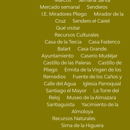
Mercado semanal
Senderos
I.E. Miradores Pliego
Mirador de la
Cruz
Sendero el Cairel
Qué visitar
Recursos Culturales
Casa de la Tercia
Casa Federico
Balart
Casa Grande.
Ayuntamiento
Caserío Mudéjar
Castillo de las Paleras
Castillo de
Pliego
Ermita de la Virgen de los
Remedios
Fuente de los Caños y
Calle del Agua
Iglesia Parroquial
Santiago el Mayor
La Torre del
Reloj
Museo de la Almazara
Santiaguista
Yacimiento de la
Almoloya
Recursos Naturales
Sima de la Higuera