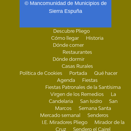
© Mancomunidad de Municipios de
Sierra Espuña
Descubre Pliego
Cómo llegar
Historia
Dónde comer
Restaurantes
Dónde dormir
Casas Rurales
Política de Cookies
Portada
Qué hacer
Agenda
Fiestas
Fiestas Patronales de la Santísima
Virgen de los Remedios
La
Candelaria
San Isidro
San
Marcos
Semana Santa
Mercado semanal
Senderos
I.E. Miradores Pliego
Mirador de la
Cruz
Sendero el Cairel