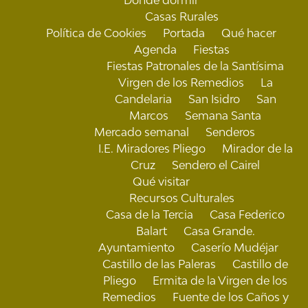
Casas Rurales
Política de Cookies
Portada
Qué hacer
Agenda
Fiestas
Fiestas Patronales de la Santísima
Virgen de los Remedios
La
Candelaria
San Isidro
San
Marcos
Semana Santa
Mercado semanal
Senderos
I.E. Miradores Pliego
Mirador de la
Cruz
Sendero el Cairel
Qué visitar
Recursos Culturales
Casa de la Tercia
Casa Federico
Balart
Casa Grande.
Ayuntamiento
Caserío Mudéjar
Castillo de las Paleras
Castillo de
Pliego
Ermita de la Virgen de los
Remedios
Fuente de los Caños y