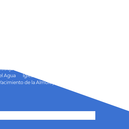
 Isidro
San Marcos
Semana Santa
 el Cairel
Mudéjar
Castillo de las Paleras
Castillo
el Agua
Iglesia Parroquial Santiago el
Yacimiento de la Almoloya