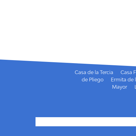
Fiestas Patronales de 
Casa de la Tercia
Casa F
de Pliego
Ermita de 
Mayor