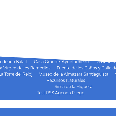
Dónde dormir
Casas Rurales
Política de Cookies
Portada
Qué hacer
Agenda
Fiestas
la Santísima Virgen de los Remedios
La Candelaria
San
Mercado semanal
Senderos
I.E. Miradores Pliego
Mirador de la Cruz
Sendero
Qué visitar
Recursos Culturales
ederico Balart
Casa Grande. Ayuntamiento
Caserío 
la Virgen de los Remedios
Fuente de los Caños y Calle d
La Torre del Reloj
Museo de la Almazara Santiaguista
Recursos Naturales
Sima de la Higuera
Test RSS Agenda Pliego