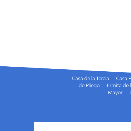
Fiestas Patronales de 
Casa de la Tercia
Casa F
de Pliego
Ermita de 
Mayor