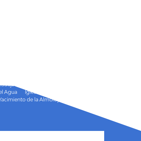
 Isidro
San Marcos
Semana Santa
 el Cairel
Mudéjar
Castillo de las Paleras
Castillo
el Agua
Iglesia Parroquial Santiago el
Yacimiento de la Almoloya