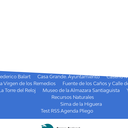
Dónde comer
Restaurantes
Dónde dormir
Casas Rurales
Política de Cookies
Portada
Qué hacer
Agenda
Fiestas
la Santísima Virgen de los Remedios
La Candelaria
San
Mercado semanal
Senderos
I.E. Miradores Pliego
Mirador de la Cruz
Sendero
Qué visitar
Recursos Culturales
ederico Balart
Casa Grande. Ayuntamiento
Caserío 
la Virgen de los Remedios
Fuente de los Caños y Calle d
La Torre del Reloj
Museo de la Almazara Santiaguista
Recursos Naturales
Sima de la Higuera
Test RSS Agenda Pliego