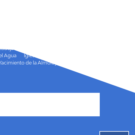
 Isidro
San Marcos
Semana Santa
 el Cairel
Mudéjar
Castillo de las Paleras
Castillo
el Agua
Iglesia Parroquial Santiago el
Yacimiento de la Almoloya