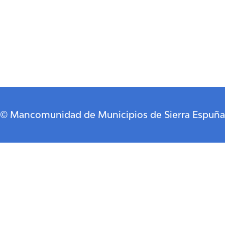
© Mancomunidad de Municipios de Sierra Espuña
Descubre Pliego
Cómo llegar
Historia
Dónde comer
Restaurantes
Dónde dormir
Casas Rurales
Política de Cookies
Portada
Qué hacer