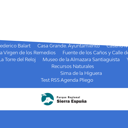
Agenda
Fiestas
la Santísima Virgen de los Remedios
La Candelaria
San
Mercado semanal
Senderos
I.E. Miradores Pliego
Mirador de la Cruz
Sendero
Qué visitar
Recursos Culturales
ederico Balart
Casa Grande. Ayuntamiento
Caserío 
la Virgen de los Remedios
Fuente de los Caños y Calle d
La Torre del Reloj
Museo de la Almazara Santiaguista
Recursos Naturales
Sima de la Higuera
Test RSS Agenda Pliego