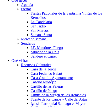
Qué hacer
Agenda
Fiestas
Fiestas Patronales de la Santísima Virgen de los
Remedios
La Candelaria
San Isidro
San Marcos
Semana Santa
Mercado semanal
Senderos
I.E. Miradores Pliego
Mirador de la Cruz
Sendero el Cairel
Qué visitar
Recursos Culturales
Casa de la Tercia
Casa Federico Balart
Casa Grande. Ayuntamiento
Caserío Mudéjar
Castillo de las Paleras
Castillo de Pliego
Ermita de la Virgen de los Remedios
Fuente de los Caños y Calle del Agua
Iglesia Parroquial Santiago el Mayor