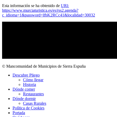
Esta información se ha obtenido de
URl:
https://www.murciaturistica.es/es/rss2.agenda?
c_idioma=1&password=lfbK2RCc41&localidad=30032
© Mancomunidad de Municipios de Sierra Espuña
Descubre Pliego
Cómo llegar
Historia
Dónde comer
Restaurantes
Dónde dormir
Casas Rurales
Política de Cookies
Portada