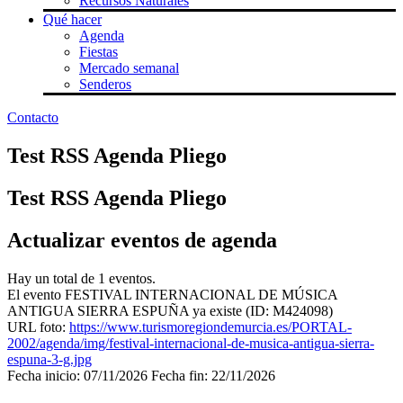
Recursos Naturales
Qué hacer
Agenda
Fiestas
Mercado semanal
Senderos
Contacto
Test RSS Agenda Pliego
Test RSS Agenda Pliego
Actualizar eventos de agenda
Hay un total de 1 eventos.
El evento FESTIVAL INTERNACIONAL DE MÚSICA
ANTIGUA SIERRA ESPUÑA ya existe (ID: M424098)
URL foto:
https://www.turismoregiondemurcia.es/PORTAL-
2002/agenda/img/festival-internacional-de-musica-antigua-sierra-
espuna-3-g.jpg
Fecha inicio: 07/11/2026 Fecha fin: 22/11/2026