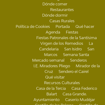
Dónde comer
Restaurantes
Dónde dormir
Casas Rurales
Política de Cookies
Portada
Qué hacer
Agenda
Fiestas
Fiestas Patronales de la Santísima
Virgen de los Remedios
La
Candelaria
San Isidro
San
Marcos
Semana Santa
Mercado semanal
Senderos
I.E. Miradores Pliego
Mirador de la
Cruz
Sendero el Cairel
Qué visitar
Recursos Culturales
Casa de la Tercia
Casa Federico
Balart
Casa Grande.
Ayuntamiento
Caserío Mudéjar