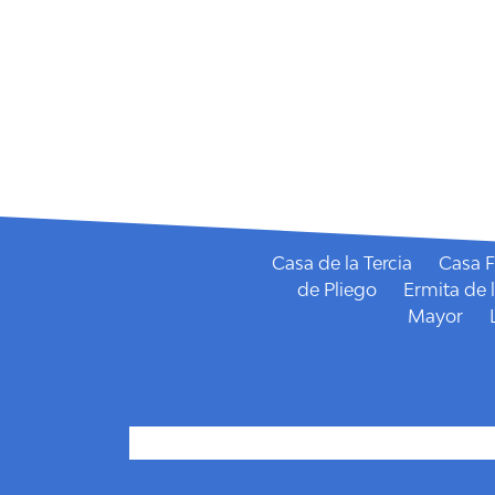
Fiestas Patronales de 
Casa de la Tercia
Casa F
de Pliego
Ermita de 
Mayor