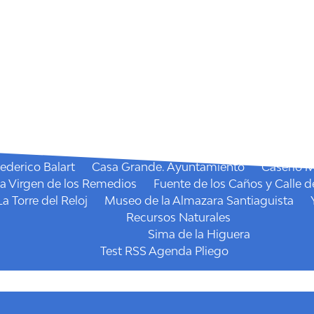
Dónde dormir
Casas Rurales
Política de Cookies
Portada
Qué hacer
Agenda
Fiestas
la Santísima Virgen de los Remedios
La Candelaria
San
Mercado semanal
Senderos
I.E. Miradores Pliego
Mirador de la Cruz
Sendero
Qué visitar
Recursos Culturales
ederico Balart
Casa Grande. Ayuntamiento
Caserío 
la Virgen de los Remedios
Fuente de los Caños y Calle d
La Torre del Reloj
Museo de la Almazara Santiaguista
Recursos Naturales
Sima de la Higuera
Test RSS Agenda Pliego