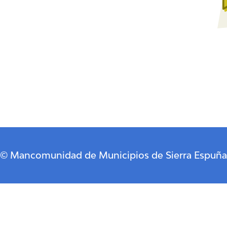
© Mancomunidad de Municipios de Sierra Espuña
Descubre Pliego
Cómo llegar
Historia
Dónde comer
Restaurantes