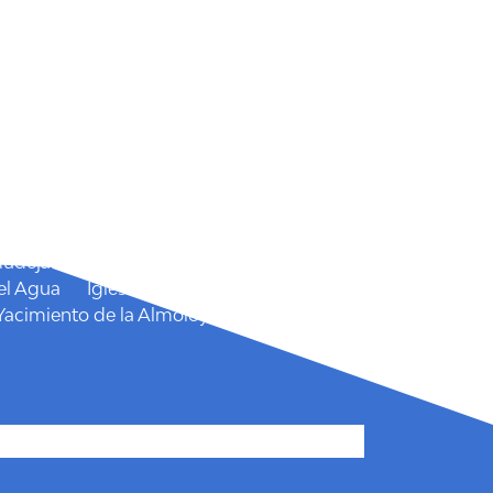
 Isidro
San Marcos
Semana Santa
 el Cairel
Mudéjar
Castillo de las Paleras
Castillo
el Agua
Iglesia Parroquial Santiago el
Yacimiento de la Almoloya